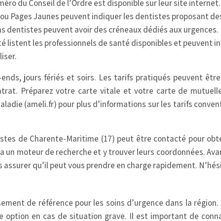
ro du Conseil de l’Ordre est disponible sur leur site internet.
 ou Pages Jaunes peuvent indiquer les dentistes proposant de
ins dentistes peuvent avoir des créneaux dédiés aux urgences.
té listent les professionnels de santé disponibles et peuvent 
liser.
ends, jours fériés et soirs. Les tarifs pratiqués peuvent êt
trat. Préparez votre carte vitale et votre carte de mutuelle
aladie (ameli.fr) pour plus d’informations sur les tarifs conve
stes de Charente-Maritime (17) peut être contacté pour obte
 via un moteur de recherche et y trouver leurs coordonnées. Ava
us assurer qu’il peut vous prendre en charge rapidement. N’hési
sement de référence pour les soins d’urgence dans la région.
 option en cas de situation grave. Il est important de connaî