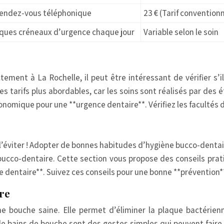
rendez-vous téléphonique
23 € (Tarif convention
ques créneaux d’urgence chaque jour
Variable selon le soin
ctement à La Rochelle, il peut être intéressant de vérifier s’i
 tarifs plus abordables, car les soins sont réalisés par des 
onomique pour une **urgence dentaire**. Vérifiez les facultés d
 l’éviter ! Adopter de bonnes habitudes d’hygiène bucco-dentai
ucco-dentaire. Cette section vous propose des conseils prat
nce dentaire**. Suivez ces conseils pour une bonne **préventio
re
 bouche saine. Elle permet d’éliminer la plaque bactérienn
et de bains de bouche sont des gestes simples qui peuvent fair