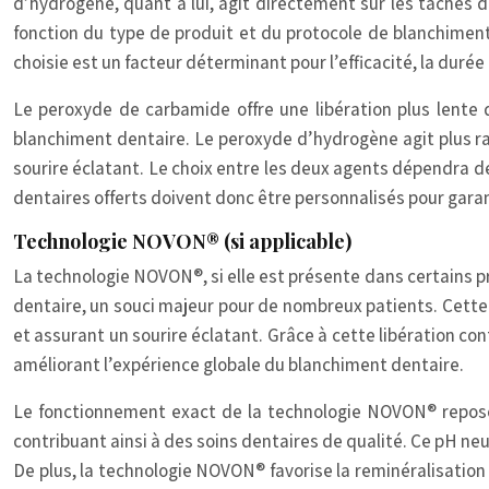
d’hydrogène, quant à lui, agit directement sur les taches de
fonction du type de produit et du protocole de blanchimen
choisie est un facteur déterminant pour l’efficacité, la durée
Le peroxyde de carbamide offre une libération plus lente d
blanchiment dentaire. Le peroxyde d’hydrogène agit plus ra
sourire éclatant. Le choix entre les deux agents dépendra des
dentaires offerts doivent donc être personnalisés pour garan
Technologie NOVON® (si applicable)
La technologie NOVON®, si elle est présente dans certains pro
dentaire, un souci majeur pour de nombreux patients. Cette t
et assurant un sourire éclatant. Grâce à cette libération con
améliorant l’expérience globale du blanchiment dentaire.
Le fonctionnement exact de la technologie NOVON® repose
contribuant ainsi à des soins dentaires de qualité. Ce pH neu
De plus, la technologie NOVON® favorise la reminéralisation 