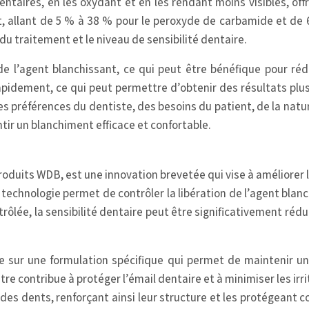
ntaires, en les oxydant et en les rendant moins visibles, off
t, allant de 5 % à 38 % pour le peroxyde de carbamide et de
 du traitement et le niveau de sensibilité dentaire.
e l’agent blanchissant, ce qui peut être bénéfique pour rédu
pidement, ce qui peut permettre d’obtenir des résultats plus 
 préférences du dentiste, des besoins du patient, de la nature
tir un blanchiment efficace et confortable.
duits WDB, est une innovation brevetée qui vise à améliorer l’
echnologie permet de contrôler la libération de l’agent blanc
trôlée, la sensibilité dentaire peut être significativement rédu
 sur une formulation spécifique qui permet de maintenir un
tre contribue à protéger l’émail dentaire et à minimiser les irr
des dents, renforçant ainsi leur structure et les protégeant co