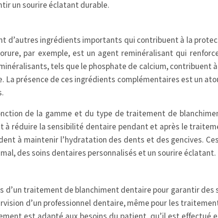
tir un sourire éclatant durable.
 d’autres ingrédients importants qui contribuent à la protecti
orure, par exemple, est un agent reminéralisant qui renforce
inéralisants, tels que le phosphate de calcium, contribuent à ré
e. La présence de ces ingrédients complémentaires est un atou
s.
onction de la gamme et du type de traitement de blanchimen
t à réduire la sensibilité dentaire pendant et après le traite
aident à maintenir l’hydratation des dents et des gencives. C
imal, des soins dentaires personnalisés et un sourire éclatant.
rs d’un traitement de blanchiment dentaire pour garantir des 
ervision d’un professionnel dentaire, même pour les traitement
ement est adapté aux besoins du patient, qu’il est effectué en 