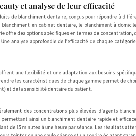
uty et analyse de leur efficacité
s de blanchiment dentaire, conçus pour répondre à différent
 le blanchiment en cabinet dentaire, le blanchiment à domicil
rie offre des options spécifiques en termes de concentration,
Une analyse approfondie de l’efficacité de chaque catégorie e
frent une flexibilité et une adaptation aux besoins spécifi
rendre les caractéristiques de chaque gamme permet de choisi
t) et de la sensibilité dentaire du patient.
éralement des concentrations plus élevées d’agents blanchi
rmettant ainsi un blanchiment dentaire rapide et efficace. 
, allant de 15 minutes à une heure par séance. Les résultats at
ieurs teintes en une seule séance et un sourire éclatant gara