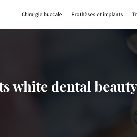
Chirurgie buccale
Prothèses et implants
T
its white dental beaut